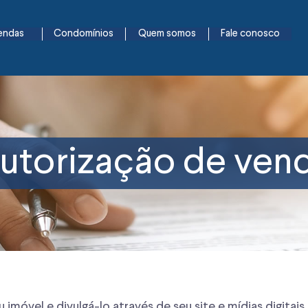
endas
Condomínios
Quem somos
Fale conosco
utorização de ven
u imóvel e divulgá-lo através de seu site e mídias digita