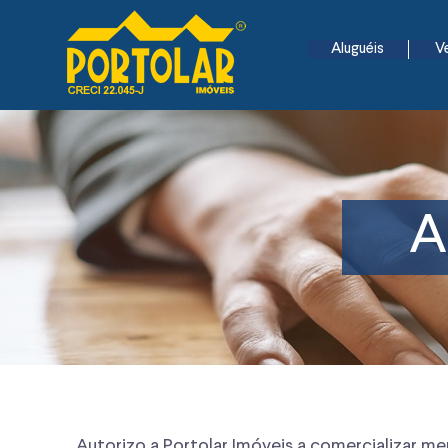
Aluguéis
V
A
Autorizo a Portolar Imóveis a comercializar me