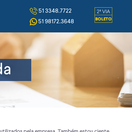
51 3348.7722
51 98172.3648
.
da
is utilizados pela empresa. Também estou ciente