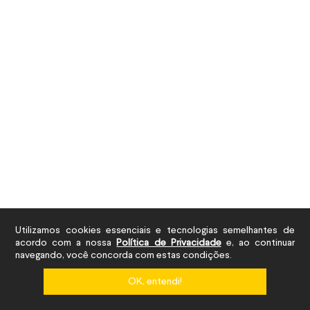
Utilizamos cookies essenciais e tecnologias semelhantes de
acordo com a nossa
Política de Privacidade
e, ao continuar
navegando, você concorda com estas condições.
OK, entendi!